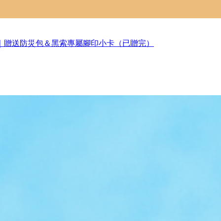
｜贈送防災包＆黑索專屬腳印小卡（已贈完）