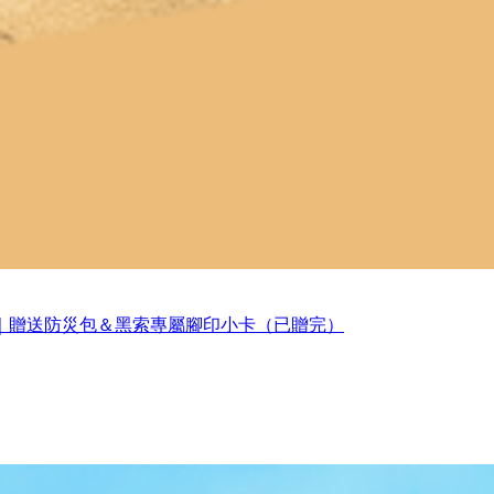
｜贈送防災包＆黑索專屬腳印小卡（已贈完）